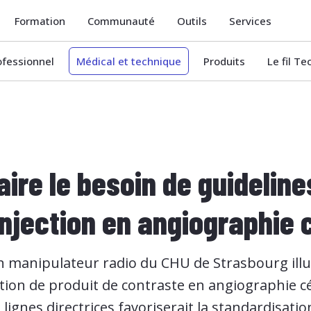
Formation
Communauté
Outils
Services
ofessionnel
Médical et technique
Produits
Le fil T
ire le besoin de guideline
injection en angiographie 
n manipulateur radio du CHU de Strasbourg illu
ction de produit de contraste en angiographie c
 lignes directrices favoriserait la standardisati