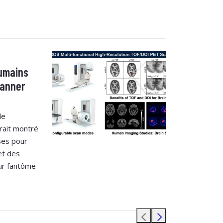
umains
canner
le
rait montré
ses pour
et des
ur fantôme