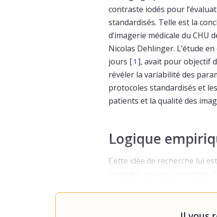
contraste iodés pour l’évalu
standardisés. Telle est la con
d’imagerie médicale du CHU d
Nicolas Dehlinger. L’étude en
jours [
], avait pour objectif
1
révéler la variabilité des par
protocoles standardisés et le
patients et la qualité des imag
Logique empiriqu
Cette idée de recherche lui es
constaté que les protocoles d
anévrismes cérébraux non ro
empirique.
« C’est de l’héritag
Il vous 