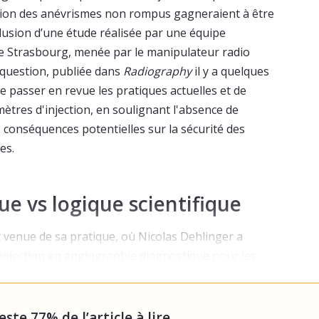
ation des anévrismes non rompus gagneraient à être
clusion d’une étude réalisée par une équipe
e Strasbourg, menée par le manipulateur radio
 question, publiée dans
Radiography
il y a quelques
 de passer en revue les pratiques actuelles et de
amètres d'injection, en soulignant l'absence de
s conséquences potentielles sur la sécurité des
es.
e vs logique scientifique
t venue de sa pratique, où Nicolas Dehlinger a
’injection en angiographie diagnostique pour les
mpus répondaient souvent à une logique
e entre pairs et il n’y avait pas vraiment de ju
reste 77% de l’article à lire