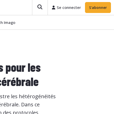
Se connecter
S'abonner
ech Imago
s pour les
cérébrale
stre les hétérogénéités
érébrale. Dans ce
on des protocoles