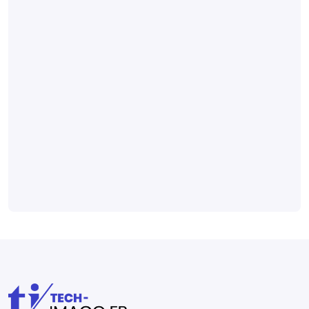
du diagnostic
anténatal
Une journée
de formation
dédiée aux
professionnels
du diagnostic
anténatal
Socioprofessionnel