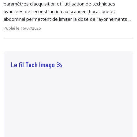
paramètres d’acquisition et l'utilisation de techniques
avancées de reconstruction au scanner thoracique et
abdominal permettent de limiter la dose de rayonnements ...
Publié le 16/07/2026
Le fil Tech Imago
06 août
14:29
Les biomarqueurs
longitudinaux au
scanner, en
particulier le taux de
perte musculaire et la
variation de la masse