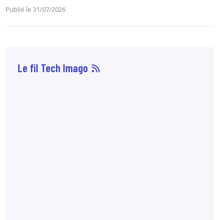
Publié le 31/07/2026
Le fil Tech Imago
10 août
7:00
Expérience
patient
Comment
évaluer et mieux
prendre en
charge la
« scanxiété » ?
Actualité / Médical et
technique