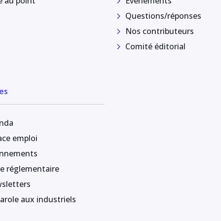
e au point
Événements
Questions/réponses
Nos contributeurs
Comité éditorial
es
nda
ace emploi
nnements
le réglementaire
sletters
arole aux industriels