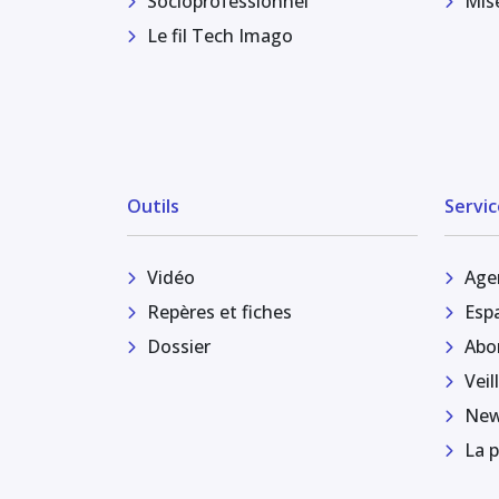
Socioprofessionnel
Mis
Le fil Tech Imago
Outils
Servic
Vidéo
Age
Repères et fiches
Esp
Dossier
Abo
Veil
New
La p