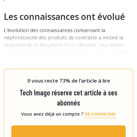
Les connaissances ont évolué
L’évolution des connaissances concernant la
néphrotoxicité des produits de contraste a motivé la
rédaction de ce document. Pour résumer : aux doses
recommandées, les PDC, tant pour le scanner que l’IRM,
ne seraient pas aussi dangereux que ce qui était
autrefois admis. Selon la littérature récente, le
développement d’
Il vous reste 73% de l’article à lire
Tech Imago réserve cet article à ses
abonnés
Se connecter
Vous avez déjà un compte ?