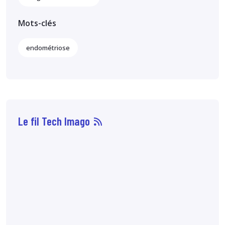
Mots-clés
endométriose
Le fil Tech Imago
07 août
14:33
Sophie Boisbouvier a
été élue secrétaire
générale du CNPMEM,
en remplacement de
Franck Morice,