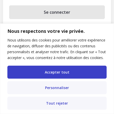
Se connecter
Se souvenir de moi
Nous respectons votre vie privée.
Mot de passe oublié ?
Nous utilisons des cookies pour améliorer votre expérience
de navigation, diffuser des publicités ou des contenus
Vous n’avez pas de compte ?
Inscrivez-vous
personnalisés et analyser notre trafic. En cliquant sur « Tout
accepter », vous consentez à notre utilisation des cookies.
Accepter tout
Personnaliser
Tout rejeter