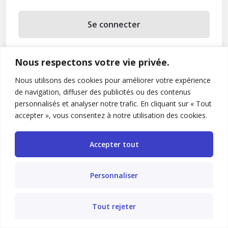
Se connecter
Se souvenir de moi
Nous respectons votre vie privée.
Mot de passe oublié ?
Nous utilisons des cookies pour améliorer votre expérience
de navigation, diffuser des publicités ou des contenus
Vous n’avez pas de compte ?
Inscrivez-vous
personnalisés et analyser notre trafic. En cliquant sur « Tout
accepter », vous consentez à notre utilisation des cookies.
Accepter tout
Personnaliser
Tout rejeter