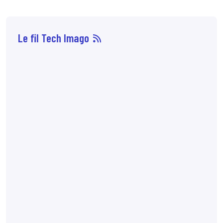
Le fil Tech Imago
07 août
14:33
Sophie Boisbouvier a
été élue secrétaire
générale du CNPMEM,
en remplacement de
Franck Morice,
désormais président
du CHCFMEM,
annonce
le CNPMEM.
7:10
72 % des patientes
préfèreraient
l'angiomammographie