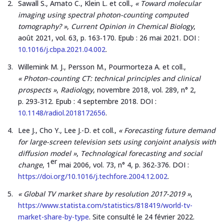
Sawall S., Amato C., Klein L. et coll.,
« Toward molecular
imaging using spectral photon-counting computed
tomography? »
,
Current Opinion in Chemical Biology
,
août 2021, vol. 63, p. 163‑170. Epub : 26 mai 2021. DOI :
10.1016/j.cbpa.2021.04.002
.
Willemink M. J., Persson M., Pourmorteza A. et coll.,
« Photon-counting CT: technical principles and clinical
prospects »
,
Radiology
, novembre 2018, vol. 289, n° 2,
p. 293‑312. Epub : 4 septembre 2018. DOI :
10.1148/radiol.2018172656
.
Lee J., Cho Y., Lee J.-D. et coll.,
« Forecasting future demand
for large-screen television sets using conjoint analysis with
diffusion model »
,
Technological forecasting and social
er
change
, 1
mai 2006, vol. 73, n° 4, p. 362‑376. DOI :
https://doi.org/10.1016/j.techfore.2004.12.002
.
« Global TV market share by resolution 2017-2019 »
,
https://www.statista.com/statistics/818419/world-tv-
market-share-by-type
. Site consulté le 24 février 2022.