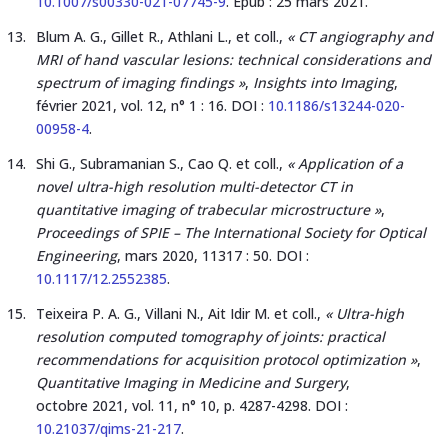
10.1007/s00330-021-07745-9
. Epub : 25 mars 2021.
Blum A. G., Gillet R., Athlani L., et coll.,
« CT angiography and
MRI of hand vascular lesions: technical considerations and
spectrum of imaging findings »
,
Insights into Imaging
,
février 2021, vol. 12, n° 1 : 16. DOI :
10.1186/s13244-020-
00958-4
.
Shi G., Subramanian S., Cao Q. et coll.,
« Application of a
novel ultra-high resolution multi-detector CT in
quantitative imaging of trabecular microstructure »
,
Proceedings of SPIE – The International Society for Optical
Engineering
, mars 2020, 11317 : 50. DOI :
10.1117/12.2552385
.
Teixeira P. A. G., Villani N., Ait Idir M. et coll.,
« Ultra-high
resolution computed tomography of joints: practical
recommendations for acquisition protocol optimization »
,
Quantitative Imaging in Medicine and Surgery
,
octobre 2021, vol. 11, n° 10, p. 4287-4298. DOI :
10.21037/qims-21-217
.