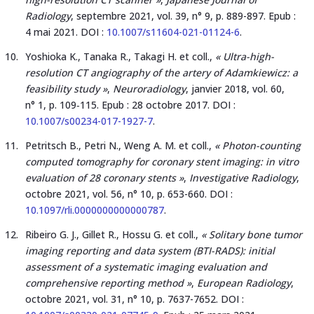
Radiology
, septembre 2021, vol. 39, n° 9, p. 889-897. Epub :
4 mai 2021. DOI :
10.1007/s11604-021-01124-6
.
Yoshioka K., Tanaka R., Takagi H. et coll.,
«
Ultra-high-
resolution CT angiography of the artery of Adamkiewicz: a
feasibility study »
,
Neuroradiology
, janvier 2018, vol. 60,
n° 1, p. 109‑115. Epub : 28 octobre 2017. DOI :
10.1007/s00234-017-1927-7
.
Petritsch B., Petri N., Weng A. M. et coll.,
« Photon-counting
computed tomography for coronary stent imaging: in vitro
evaluation of 28 coronary stents »
,
Investigative Radiology
,
octobre 2021, vol. 56, n° 10, p. 653-660. DOI :
10.1097/rli.0000000000000787
.
Ribeiro G. J., Gillet R., Hossu G. et coll.,
« Solitary bone tumor
imaging reporting and data system (BTI-RADS): initial
assessment of a systematic imaging evaluation and
comprehensive reporting method »
,
European Radiology
,
octobre 2021, vol. 31, n° 10, p. 7637-7652. DOI :