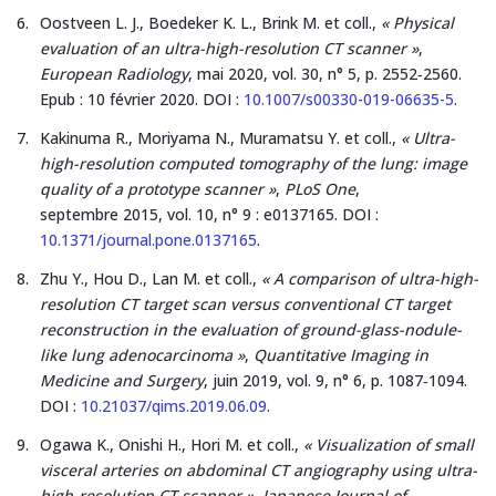
Oostveen L. J., Boedeker K. L., Brink M. et coll.,
« Physical
evaluation of an ultra-high-resolution CT scanner »
,
European Radiology
, mai 2020, vol. 30, n° 5, p. 2552‑2560.
Epub : 10 février 2020. DOI :
10.1007/s00330-019-06635-5
.
Kakinuma R., Moriyama N., Muramatsu Y. et coll.,
« Ultra-
high-resolution computed tomography of the lung: image
quality of a prototype scanner »
,
PLoS One
,
septembre 2015, vol. 10, n° 9 : e0137165. DOI :
10.1371/journal.pone.0137165
.
Zhu Y., Hou D., Lan M. et coll.,
« A comparison of ultra-high-
resolution CT target scan versus conventional CT target
reconstruction in the evaluation of ground-glass-nodule-
like lung adenocarcinoma »
,
Quantitative Imaging in
Medicine and Surgery
, juin 2019, vol. 9, n° 6, p. 1087‑1094.
DOI :
10.21037/qims.2019.06.09
.
Ogawa K., Onishi H., Hori M. et coll.,
« Visualization of small
visceral arteries on abdominal CT angiography using ultra-
high-resolution CT scanner »
,
Japanese Journal of