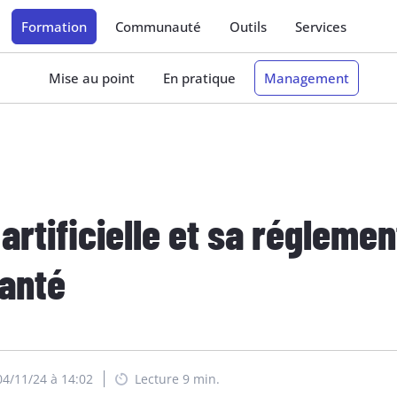
Formation
Communauté
Outils
Services
Mise au point
En pratique
Management
 artificielle et sa régleme
santé
 04/11/24 à 14:02
Lecture 9 min.