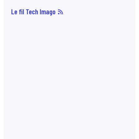
Le fil Tech Imago
06 août
7:27
L'ASNR rapporte
un
événement
significatif en
radiothérapie
au
Centre de
cancérologie de la
porte de Saint-Cloud
(92). Cet événement a
conduit à la
délivrance d’une dose
supérieure à la dose
planifiée chez 738
patients, sans
conséquence sur leur