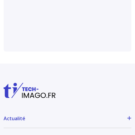
élevé de cancer du
sein, selon
une étude
publiée dans
Radiology
.
Actualité