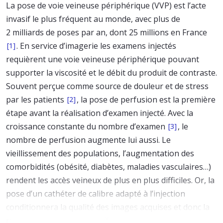
La pose de voie veineuse périphérique (VVP) est l’acte
invasif le plus fréquent au monde, avec plus de
2 milliards de poses par an, dont 25 millions en France
. En service d’imagerie les examens injectés
[1]
requièrent une voie veineuse périphérique pouvant
supporter la viscosité et le débit du produit de contraste.
Souvent perçue comme source de douleur et de stress
par les patients
, la pose de perfusion est la première
[2]
étape avant la réalisation d’examen injecté. Avec la
croissance constante du nombre d’examen
, le
[3]
nombre de perfusion augmente lui aussi. Le
vieillissement des populations, l’augmentation des
comorbidités (obésité, diabètes, maladies vasculaires…)
rendent les accès veineux de plus en plus difficiles. Or, la
pose d’un cathéter de calibre adapté à l’injection
conditionnera la qualité des images acquises et donc la
réussite de l’examen. La difficulté de l’accès veineux du