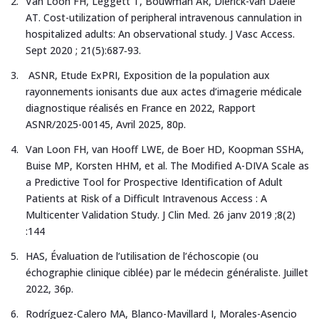
Van Loon FH, Leggett T, Bouwman AR, Dierick-van Daele
AT. Cost-utilization of peripheral intravenous cannulation in
hospitalized adults: An observational study. J Vasc Access.
Sept 2020 ; 21(5):687‑93.
ASNR, Etude ExPRI, Exposition de la population aux
rayonnements ionisants due aux actes d’imagerie médicale
diagnostique réalisés en France en 2022, Rapport
ASNR/2025-00145, Avril 2025, 80p.
Van Loon FH, van Hooff LWE, de Boer HD, Koopman SSHA,
Buise MP, Korsten HHM, et al. The Modified A-DIVA Scale as
a Predictive Tool for Prospective Identification of Adult
Patients at Risk of a Difficult Intravenous Access : A
Multicenter Validation Study. J Clin Med. 26 janv 2019 ;8(2)
:144
HAS, Évaluation de l’utilisation de l’échoscopie (ou
échographie clinique ciblée) par le médecin généraliste. Juillet
2022, 36p.
Rodríguez-Calero MA, Blanco-Mavillard I, Morales-Asencio