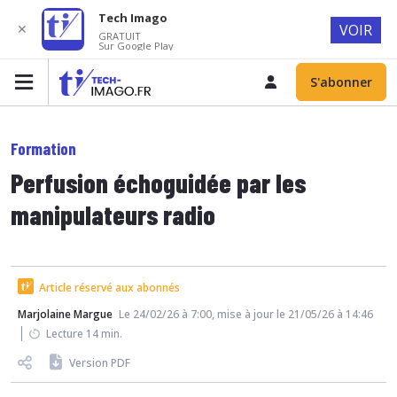
Tech Imago
✕
VOIR
GRATUIT
Sur Google Play
S'abonner
Formation
Perfusion échoguidée par les
manipulateurs radio
Article réservé aux abonnés
Marjolaine Margue
Le 24/02/26 à 7:00, mise à jour le 21/05/26 à 14:46
Lecture 14 min.
Version PDF