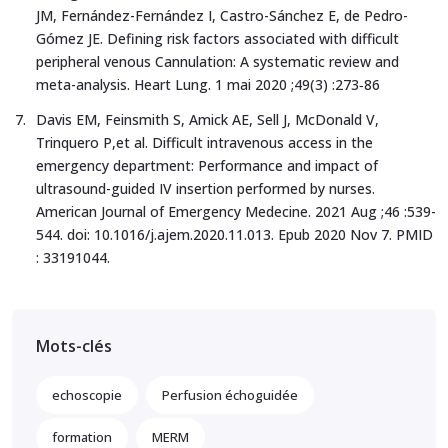
JM, Fernández-Fernández I, Castro-Sánchez E, de Pedro-
Gómez JE. Defining risk factors associated with difficult
peripheral venous Cannulation: A systematic review and
meta-analysis. Heart Lung. 1 mai 2020 ;49(3) :273‑86
Davis EM, Feinsmith S, Amick AE, Sell J, McDonald V,
Trinquero P,et al. Difficult intravenous access in the
emergency department: Performance and impact of
ultrasound-guided IV insertion performed by nurses.
American Journal of Emergency Medecine. 2021 Aug ;46 :539-
544. doi: 10.1016/j.ajem.2020.11.013. Epub 2020 Nov 7. PMID
: 33191044.
Mots-clés
echoscopie
Perfusion échoguidée
formation
MERM