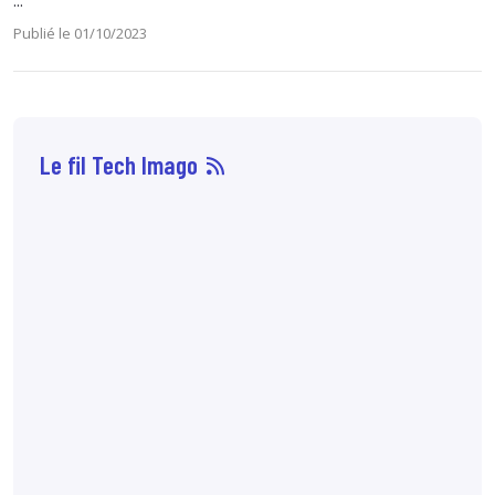
...
Publié le 01/10/2023
Le fil Tech Imago
10 août
12:10
Une
étude publiée
dans
European
journal of radiology
démontre que
l’épaisseur des
coupes au scanner
influence les
mesures de
radiodensité des