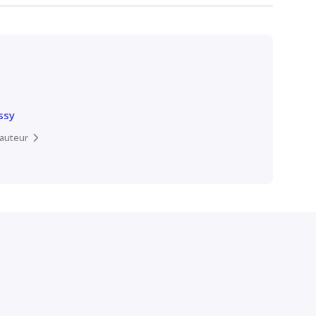
ssy
l’auteur