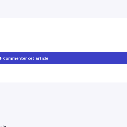
Commenter cet article
u
erte