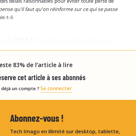
s des délais raisonnables pour éviter toute perte de
 pense qu'il faut qu'on réinforme sur ce qui se passe
le-t-il.
s à l’IRM toujours trop longs
n pre
reste 83% de l’article à lire
serve cet article à ses abonnés
Se connecter
 déjà un compte ?
Abonnez-vous !
Tech Imago en illimité sur desktop, tablette,