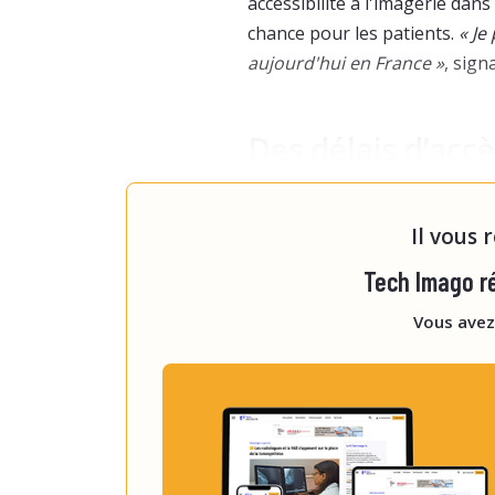
accessibilité à l'imagerie dan
chance pour les patients.
« Je
aujourd'hui en France »
, signa
Des délais d’accè
L’intervenant rappelle dans u
Il vous 
Tech Imago ré
Vous avez