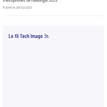
francophones de radiologie 2023.
Publié le 28/12/2023
Le fil Tech Imago
07 août
14:33
Sophie Boisbouvier a
été élue secrétaire
générale du CNPMEM,
en remplacement de
Franck Morice,
désormais président
du CHCFMEM,
annonce
le CNPMEM.
7:10