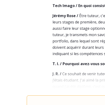
Tech Imago / En quoi consist
Jérémy Rose /
Être tuteur, c
leurs stages de première, deu
aussi faire leur stage optionne
tuteur, je transmets mon savoi
portfolio, dans lequel sont r
doivent acquérir durant leurs 
indiquant si les compétences s
T. I. / Pourquoi avez-vous s
J. R. /
Ce souhait de venir tut
j’étais étudiant. J'ai aimé la 
quand j'ai été diplômé, c’est 
que je suis sorti de l'école, j
mon objectif et ça