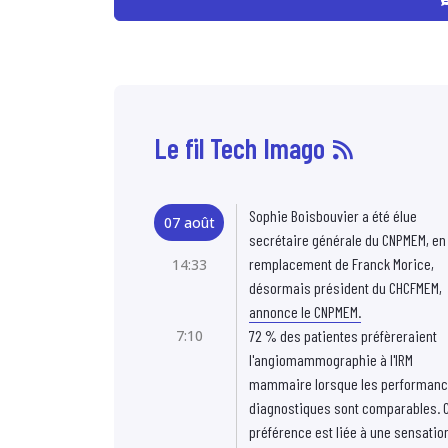
Le fil Tech Imago
Sophie Boisbouvier a été élue
07 août
secrétaire générale du CNPMEM, en
remplacement de Franck Morice,
14:33
désormais président du CHCFMEM,
annonce le CNPMEM.
7:10
72 % des patientes préfèreraient
l'angiomammographie à l'IRM
mammaire lorsque les performan
diagnostiques sont comparables. C
préférence est liée à une sensatio