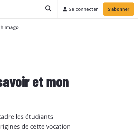
Se connecter
S'abonner
ech Imago
savoir et mon
cadre les étudiants
rigines de cette vocation