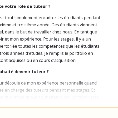
e votre rôle de tuteur ?
'est tout simplement encadrer les étudiants pendant
xième et troisième année. Des étudiants viennent
l, dans le but de travailler chez nous. En tant que
r et mon expérience. Pour les stages, il y a un
épertoriée toutes les compétences que les étudiants
trois années d'études. Je remplis le portfolio en
ont acquises ou en cours d’acquisition.
ouhaité devenir tuteur ?
eur découle de mon expérience personnelle quand
prise en charge des tuteurs pendant mes stages. Et
quelque chose que je souhaitais aussi partager. Dès
'avais envie de transmettre mon futur savoir. C’était