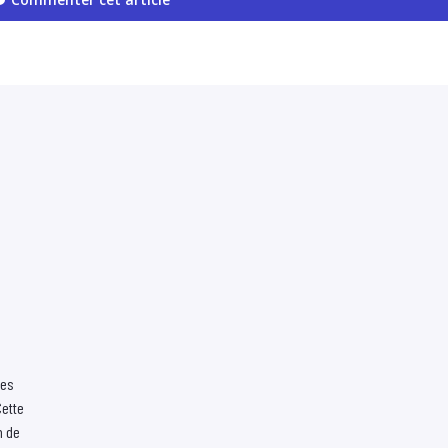
ces
ette
n de