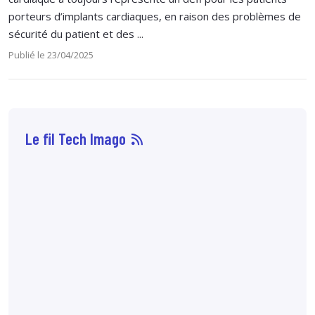
porteurs d’implants cardiaques, en raison des problèmes de
sécurité du patient et des ...
Publié le 23/04/2025
Le fil Tech Imago
07 août
14:33
Sophie Boisbouvier a
été élue secrétaire
générale du CNPMEM,
en remplacement de
Franck Morice,
désormais président
du CHCFMEM,
annonce