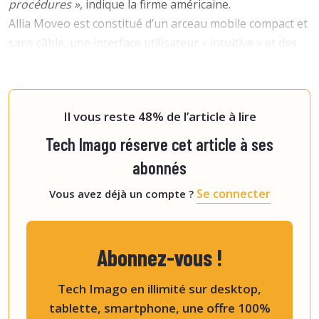
procédures »,
indique la firme américaine.
Allia Moveo est constitué d’un arceau mobile compact et
sans câble, une interface utilisateur « intuitive » et des
outils d’aide à la navigation reposant sur l’intelligence
artificielle. Le système a été conçu pour s’adapter aux
contra
Il vous reste 48% de l’article à lire
Tech Imago réserve cet article à ses
abonnés
Se connecter
Vous avez déjà un compte ?
Abonnez-vous !
Tech Imago en illimité sur desktop,
tablette, smartphone, une offre 100%