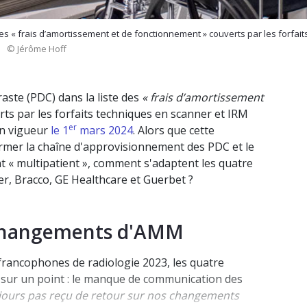
des « frais d’amortissement et de fonctionnement » couverts par les forfait
.
© Jérôme Hoff
aste (PDC) dans la liste des
« frais d’amortissement
ts par les forfaits techniques en scanner et IRM
er
en vigueur
le 1
mars 2024
. Alors que cette
ormer la chaîne d'approvisionnement des PDC et le
 « multipatient », comment s'adaptent les quatre
r, Bracco, GE Healthcare et Guerbet ?
 changements d'AMM
francophones de radiologie 2023, les quatre
 sur un point : le manque de communication des
jours pas reçu de retour sur nos changements