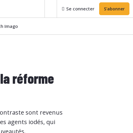
Se connecter
S'abonner
ech Imago
 la réforme
 contraste sont revenus
les agents iodés, qui
ouveautés.