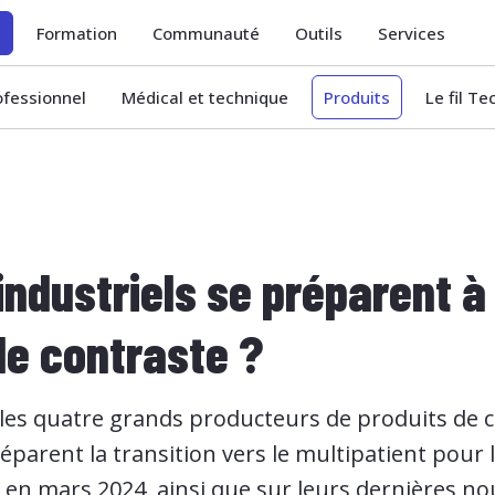
é
Formation
Communauté
Outils
Services
ofessionnel
Médical et technique
Produits
Le fil T
ndustriels se préparent à
de contraste ?
, les quatre grands producteurs de produits de
éparent la transition vers le multipatient pour 
 en mars 2024, ainsi que sur leurs dernières n