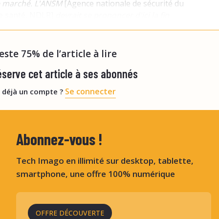
le marché. L'ANSM
[Agence nationale de sécurité du
e santé, NDLR]
devrait se prononcer d'ici la fin
ence Julien, directrice marketing des PDC chez GE
he chez Bayer :
« Nous
reste 75% de l’article à lire
serve cet article à ses abonnés
Se connecter
 déjà un compte ?
Abonnez-vous !
Tech Imago en illimité sur desktop, tablette,
smartphone, une offre 100% numérique
OFFRE DÉCOUVERTE