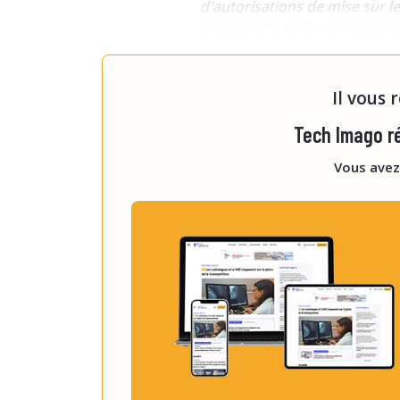
d'autorisations de mise sur 
médicament et des produits d
d'année »
, indique ainsi Laur
Healthcare. Même son de cloc
Il vous 
Tech Imago ré
Vous avez