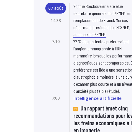
Sophie Boisbouvier a été élue
07 août
secrétaire générale du CNPMEM, en
remplacement de Franck Morice,
14:33
désormais président du CHCFMEM,
annonce le CNPMEM.
7:10
72 % des patientes préfèreraient
l'angiomammographie à l'IRM
mammaire lorsque les performan
diagnostiques sont comparables. C
préférence est liée à une sensatio
claustrophobie moindre, à une dur
d'examen plus courte et à un nivea
d'anxiété plus faible (
étude
).
7:00
Intelligence artificielle
Un rapport émet cinq
recommandations pour le
les freins économiques à l
en imagerie