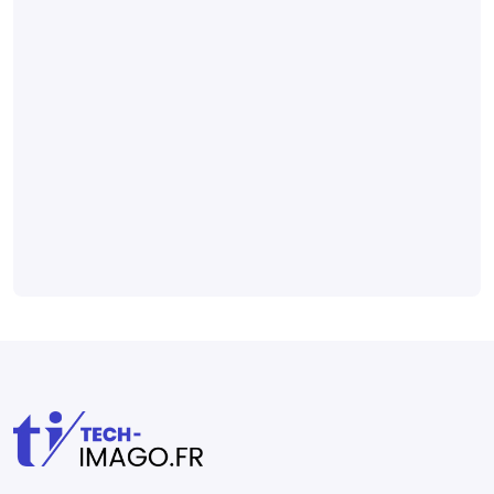
aider à prédire les
conséquences
cardiovasculaires
indésirables chez les
patients diabétiques,
selon
une étude
publiée dans
Radiology
.