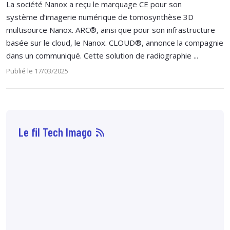
La société Nanox a reçu le marquage CE pour son
système d’imagerie numérique de tomosynthèse 3D
multisource Nanox. ARC®, ainsi que pour son infrastructure
basée sur le cloud, le Nanox. CLOUD®, annonce la compagnie
dans un communiqué. Cette solution de radiographie ...
Publié le 17/03/2025
Le fil Tech Imago
07 août
7:10
72 % des patientes
préfèreraient
l'angiomammographie
à l'IRM mammaire