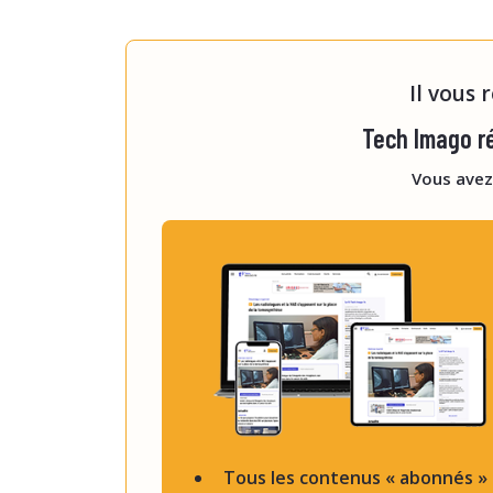
L'étude a inclus les 3 604 pat
cou entre juillet 2024 et févri
Il vous 
Tech Imago ré
Vous avez
Tous les contenus « abonnés »