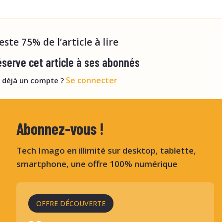
ients ayant passé un angioscanner de la tête et du
er 2025 au sein du service d
reste 75% de l’article à lire
serve cet article à ses abonnés
Se connecter
 déjà un compte ?
Abonnez-vous !
Tech Imago en illimité sur desktop, tablette,
smartphone, une offre 100% numérique
OFFRE DÉCOUVERTE