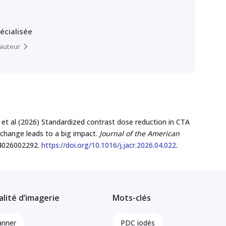
pécialisée
l’auteur
 et al (2026) Standardized contrast dose reduction in CTA
change leads to a big impact.
Journal of the American
4026002292.
https://doi.org/10.1016/j.jacr.2026.04.022
.
lité d’imagerie
Mots-clés
anner
PDC iodés