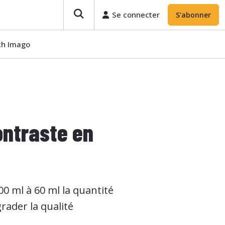
Se connecter
S'abonner
ech Imago
ontraste en
00 ml à 60 ml la quantité
rader la qualité