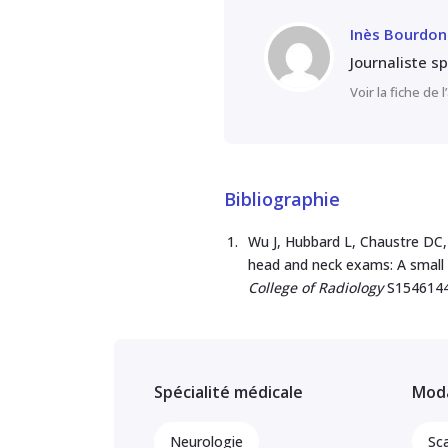
Inès Bourdon
Journaliste s
Voir la fiche de 
Bibliographie
Wu J, Hubbard L, Chaustre DC,
head and neck exams: A small 
College of Radiology
S154614
Spécialité médicale
Moda
Neurologie
Sc