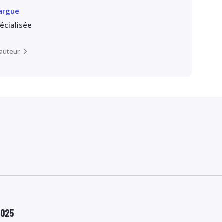
argue
pécialisée
l’auteur
2025