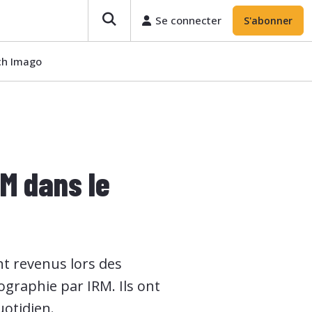
Se connecter
S'abonner
ech Imago
M dans le
t revenus lors des
tographie par IRM. Ils ont
uotidien.