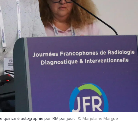
e quinze élastographie par IRM par jour.
© Marjolaine Margue