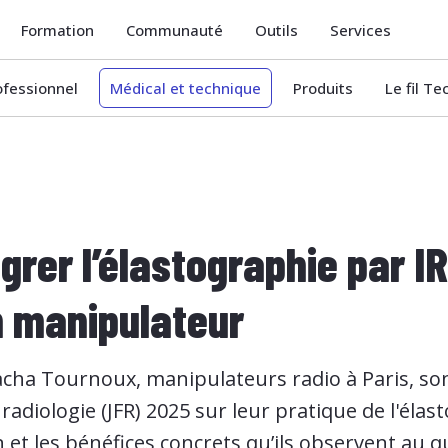
Formation
Communauté
Outils
Services
ofessionnel
Médical et technique
Produits
Le fil T
rer l’élastographie par IR
n manipulateur
cha Tournoux, manipulateurs radio à Paris, son
radiologie (JFR) 2025 sur leur pratique de l'élas
 et les bénéfices concrets qu’ils observent au q