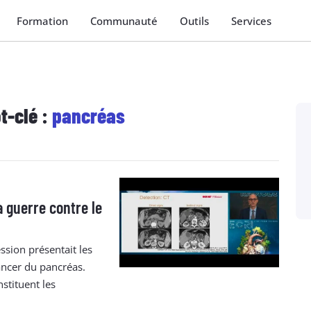
Formation
Communauté
Outils
Services
t-clé :
pancréas
 guerre contre le
sion présentait les
ancer du pancréas.
stituent les