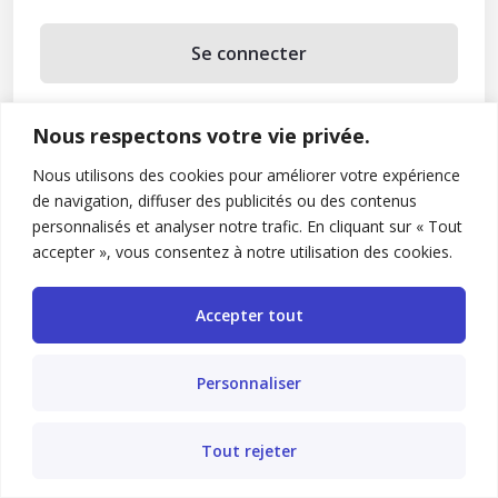
Se connecter
Se souvenir de moi
Nous respectons votre vie privée.
Mot de passe oublié ?
Nous utilisons des cookies pour améliorer votre expérience
de navigation, diffuser des publicités ou des contenus
Vous n’avez pas de compte ?
Inscrivez-vous
personnalisés et analyser notre trafic. En cliquant sur « Tout
accepter », vous consentez à notre utilisation des cookies.
Accepter tout
Personnaliser
Tout rejeter