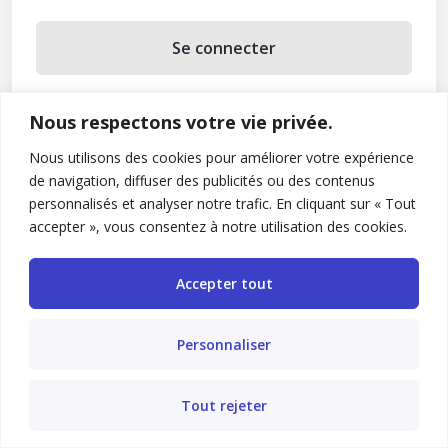
Se connecter
Se souvenir de moi
Nous respectons votre vie privée.
Mot de passe oublié ?
Nous utilisons des cookies pour améliorer votre expérience
de navigation, diffuser des publicités ou des contenus
Vous n’avez pas de compte ?
Inscrivez-vous
personnalisés et analyser notre trafic. En cliquant sur « Tout
accepter », vous consentez à notre utilisation des cookies.
Accepter tout
Personnaliser
Tout rejeter