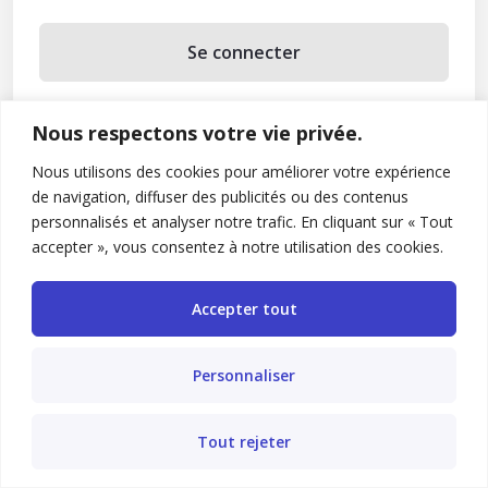
Se connecter
Se souvenir de moi
Nous respectons votre vie privée.
Mot de passe oublié ?
Nous utilisons des cookies pour améliorer votre expérience
de navigation, diffuser des publicités ou des contenus
Vous n’avez pas de compte ?
Inscrivez-vous
personnalisés et analyser notre trafic. En cliquant sur « Tout
accepter », vous consentez à notre utilisation des cookies.
Accepter tout
Personnaliser
Tout rejeter