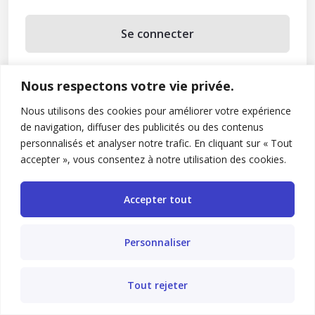
Se connecter
Se souvenir de moi
Nous respectons votre vie privée.
Mot de passe oublié ?
Nous utilisons des cookies pour améliorer votre expérience
de navigation, diffuser des publicités ou des contenus
Vous n’avez pas de compte ?
Inscrivez-vous
personnalisés et analyser notre trafic. En cliquant sur « Tout
accepter », vous consentez à notre utilisation des cookies.
Accepter tout
Personnaliser
Tout rejeter