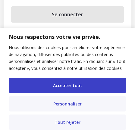
Se connecter
Se souvenir de moi
Nous respectons votre vie privée.
Mot de passe oublié ?
Nous utilisons des cookies pour améliorer votre expérience
de navigation, diffuser des publicités ou des contenus
Vous n’avez pas de compte ?
Inscrivez-vous
personnalisés et analyser notre trafic. En cliquant sur « Tout
accepter », vous consentez à notre utilisation des cookies.
Accepter tout
Personnaliser
Tout rejeter