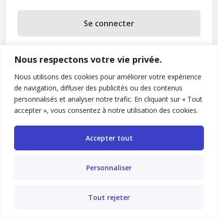
Se connecter
Se souvenir de moi
Nous respectons votre vie privée.
Mot de passe oublié ?
Nous utilisons des cookies pour améliorer votre expérience
de navigation, diffuser des publicités ou des contenus
Vous n’avez pas de compte ?
Inscrivez-vous
personnalisés et analyser notre trafic. En cliquant sur « Tout
accepter », vous consentez à notre utilisation des cookies.
Accepter tout
Personnaliser
Tout rejeter