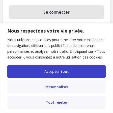
Se connecter
Se souvenir de moi
Nous respectons votre vie privée.
Mot de passe oublié ?
Nous utilisons des cookies pour améliorer votre expérience
de navigation, diffuser des publicités ou des contenus
Vous n’avez pas de compte ?
Inscrivez-vous
personnalisés et analyser notre trafic. En cliquant sur « Tout
accepter », vous consentez à notre utilisation des cookies.
Accepter tout
Personnaliser
Tout rejeter