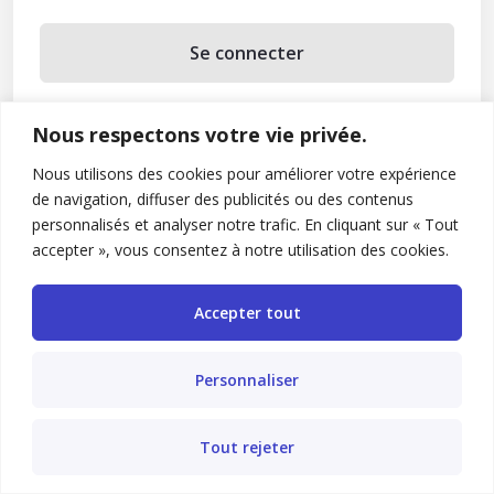
Se connecter
Se souvenir de moi
Nous respectons votre vie privée.
Mot de passe oublié ?
Nous utilisons des cookies pour améliorer votre expérience
de navigation, diffuser des publicités ou des contenus
Vous n’avez pas de compte ?
Inscrivez-vous
personnalisés et analyser notre trafic. En cliquant sur « Tout
accepter », vous consentez à notre utilisation des cookies.
Accepter tout
Personnaliser
Tout rejeter