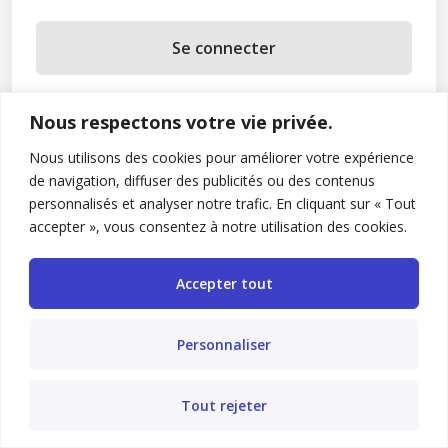
Se connecter
Se souvenir de moi
Nous respectons votre vie privée.
Mot de passe oublié ?
Nous utilisons des cookies pour améliorer votre expérience
de navigation, diffuser des publicités ou des contenus
Vous n’avez pas de compte ?
Inscrivez-vous
personnalisés et analyser notre trafic. En cliquant sur « Tout
accepter », vous consentez à notre utilisation des cookies.
Accepter tout
Personnaliser
Tout rejeter